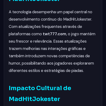
A tecnologia desempenha um papel central no
desenvolvimento contínuo do MadHitJokester.
Com atualizações frequentes através de
plataformas como
twt777.com
, o jogo mantém
seu frescor e relevância. Essas atualizações
trazem melhorias nas interações gráficas e
também introduzem novas competências de
humor, possibilitando aos jogadores explorarem
diferentes estilos e estratégias de piadas.
Impacto Cultural de
MadHitJokester