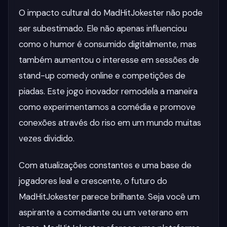
O impacto cultural do MadHitJokester não pode
ser subestimado. Ele não apenas influenciou
como o humor é consumido digitalmente, mas
também aumentou o interesse em sessões de
stand-up comedy online e competições de
piadas. Este jogo inovador remodela a maneira
como experimentamos a comédia e promove
conexões através do riso em um mundo muitas
vezes dividido.
Com atualizações constantes e uma base de
jogadores leal e crescente, o futuro do
MadHitJokester parece brilhante. Seja você um
aspirante a comediante ou um veterano em