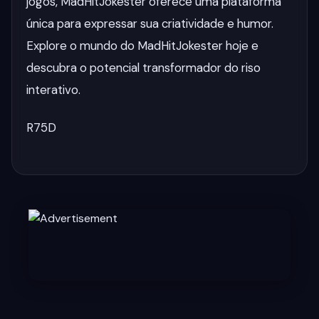
jogos, MadHitJokester oferece uma plataforma
única para expressar sua criatividade e humor.
Explore o mundo do MadHitJokester hoje e
descubra o potencial transformador do riso
interativo.
R75D