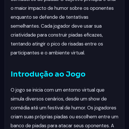
o maior impacto de humor sobre os oponentes
enquanto se defende de tentativas
semelhantes. Cada jogador deve usar sua
criatividade para construir piadas eficazes,
tentando atingir o pico de risadas entre os
participantes e o ambiente virtual.
Introdução ao Jogo
O jogo se inicia com um entorno virtual que
simula diversos cenários, desde um show de
comédia até um festival de humor. Os jogadores
criam suas próprias piadas ou escolhem entre um
banco de piadas para atacar seus oponentes. A