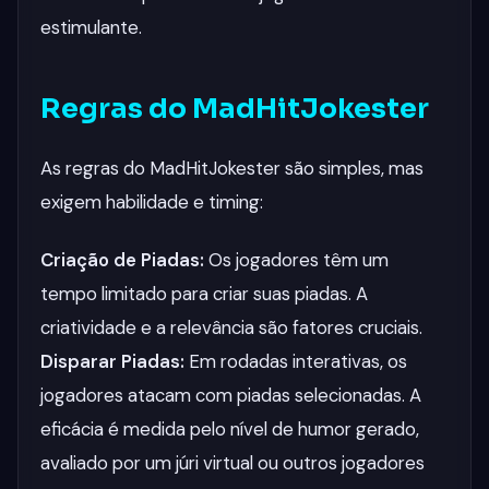
estimulante.
Regras do MadHitJokester
As regras do MadHitJokester são simples, mas
exigem habilidade e timing:
Criação de Piadas:
Os jogadores têm um
tempo limitado para criar suas piadas. A
criatividade e a relevância são fatores cruciais.
Disparar Piadas:
Em rodadas interativas, os
jogadores atacam com piadas selecionadas. A
eficácia é medida pelo nível de humor gerado,
avaliado por um júri virtual ou outros jogadores