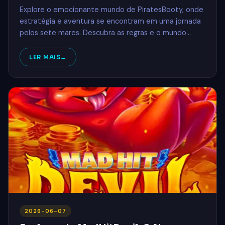
Explore o emocionante mundo de PiratesBooty, onde
estratégia e aventura se encontram em uma jornada
pelos sete mares. Descubra as regras e o mundo
envolvente desse jogo cativante.
LER MAIS
2026-06-07