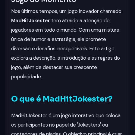
Nos últimos tempos, um jogo inovador chamado
MadHitJokester
tem atraído a atenção de
jogadores em todo o mundo. Com uma mistura
única de humor e estratégia, ele promete
diversão e desafios inesquecíveis. Este artigo
explora a descrição, a introdução e as regras do
jogo, além de destacar sua crescente
popularidade.
O que é MadHitJokester?
MadHitJokester é um jogo interativo que coloca
os participantes no papel de 'Jokesters' ou
contadores de piadas. O objetivo principal é criar