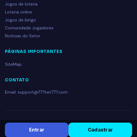
Jogos de loteria
Loteria online
Jogos de bingo
Comunidade Jogadores
Notícias do Setor
PÁGINAS IMPORTANTES
SiteMap
CONTATO
Email: support@777twt777.com
© 2026 twt777.com. All rights reserved.
Entrar
Cadastrar
twt777.com
|
SUPER123
|
SUPER123
|
R75D