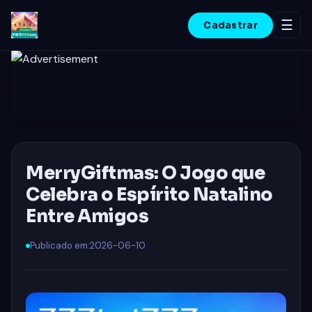
☰
Cadastrar
INÍCIO
CASSINO AO VIVO
JOGOS DE LOTERIA
MerryGiftmas: O Jogo que
LOTERIA ONLINE
Celebra o Espírito Natalino
JOGOS DE BINGO
Entre Amigos
COMUNIDADE JOGADORES
Publicado em:
2026-06-10
NOTÍCIAS DO SETOR