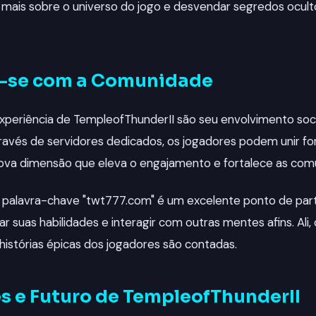
 mais sobre o universo do jogo e desvendar segredos ocult
-se com a Comunidade
 experiência de TempleofThunderII são seu envolvimento soc
través de servidores dedicados, os jogadores podem unir f
ova dimensão que eleva o engajamento e fortalece as com
 palavra-chave "twt777.com" é um excelente ponto de part
 suas habilidades e interagir com outras mentes afins. Ali, 
histórias épicas dos jogadores são contadas.
s e Futuro de TempleofThunderII