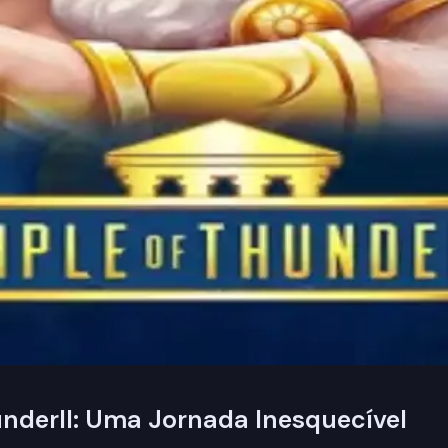
nderII: Uma Jornada Inesquecível