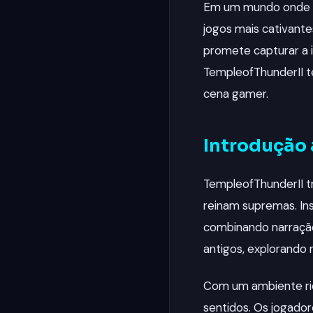
Em um mundo onde a 
jogos mais cativante
promete capturar a
TempleofThunderII t
cena gamer.
Introdução
TempleofThunderII tr
reinam supremas. Ins
combinando narração
antigos, explorando
Com um ambiente ric
sentidos. Os jogador