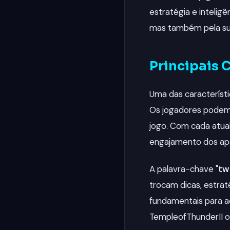
estratégia e intelig
mas também pela sua
Principais 
Uma das característ
Os jogadores podem p
jogo. Com cada atual
engajamento dos apa
A palavra-chave "
tw
trocam dicas, estrat
fundamentais para a
TempleofThunderII o