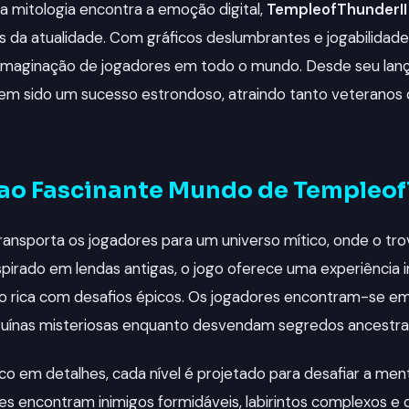
mitologia encontra a emoção digital,
TempleofThunderII
s da atualidade. Com gráficos deslumbrantes e jogabilidade
 imaginação de jogadores em todo o mundo. Desde seu lan
em sido um sucesso estrondoso, atraindo tanto veteranos
 ao Fascinante Mundo de Templeof
ansporta os jogadores para um universo mítico, onde o tro
pirado em lendas antigas, o jogo oferece uma experiência i
 rica com desafios épicos. Os jogadores encontram-se e
 ruínas misteriosas enquanto desvendam segredos ancestrai
o em detalhes, cada nível é projetado para desafiar a men
es encontram inimigos formidáveis, labirintos complexos e