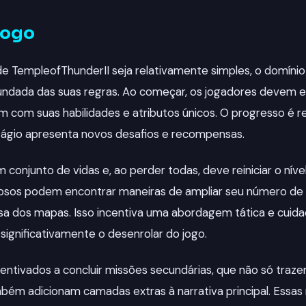
Jogo
e TempleofThunderII seja relativamente simples, o domínio
ndada das suas regras. Ao começar, os jogadores devem 
 com suas habilidades e atributos únicos. O progresso é re
stágio apresenta novos desafios e recompensas.
conjunto de vidas e, ao perder todas, deve reiniciar o nível
dosos podem encontrar maneiras de ampliar seu número de v
sa dos mapas. Isso incentiva uma abordagem tática e cuid
significativamente o desenrolar do jogo.
entivados a concluir missões secundárias, que não só traze
mbém adicionam camadas extras à narrativa principal. Essa