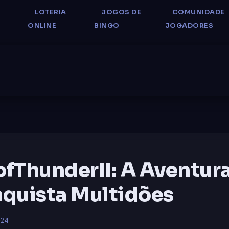
LOTERIA
JOGOS DE
COMUNIDADE
ONLINE
BINGO
JOGADORES
fThunderII: A Aventura
quista Multidões
-24