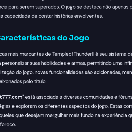
ência para serem superados. O jogo se destaca não apenas po
 capacidade de contar histórias envolventes.
Características do Jogo
icas mais marcantes de TempleofThunderII é seu sistema 
ersonalizar suas habilidades e armas, permitindo uma infin
ização do jogo, novas funcionalidades são adicionadas, ma
ixonados pelo título.
t777.com
" está associada a diversas comunidades e fórun
égias e exploram os diferentes aspectos do jogo. Estas co
queles que desejam mergulhar mais fundo na experiência q
ferece.