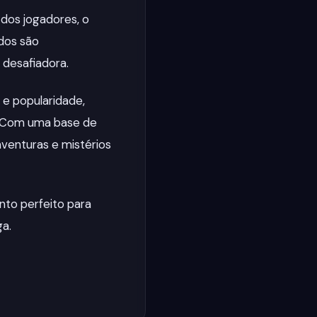
dos jogadores, o
dos são
 desafiadora.
e popularidade,
. Com uma base de
aventuras e mistérios
nto perfeito para
ga.