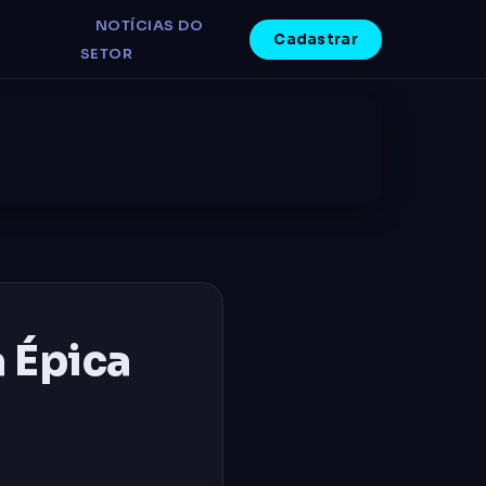
NOTÍCIAS DO
Cadastrar
SETOR
 Épica