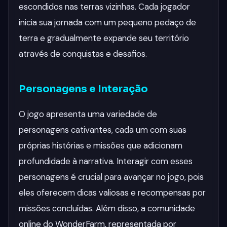
escondidos nas terras vizinhas. Cada jogador
inicia sua jornada com um pequeno pedaço de
terra e gradualmente expande seu território
através de conquistas e desafios.
Personagens e Interação
O jogo apresenta uma variedade de
personagens cativantes, cada um com suas
próprias histórias e missões que adicionam
profundidade à narrativa. Interagir com esses
personagens é crucial para avançar no jogo, pois
eles oferecem dicas valiosas e recompensas por
missões concluídas. Além disso, a comunidade
online do WonderFarm, representada por