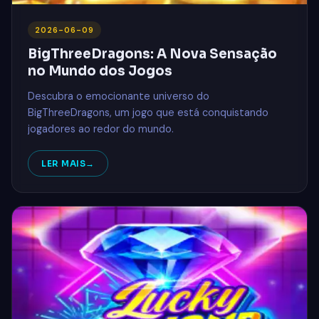
2026-06-09
BigThreeDragons: A Nova Sensação
no Mundo dos Jogos
Descubra o emocionante universo do
BigThreeDragons, um jogo que está conquistando
jogadores ao redor do mundo.
LER MAIS