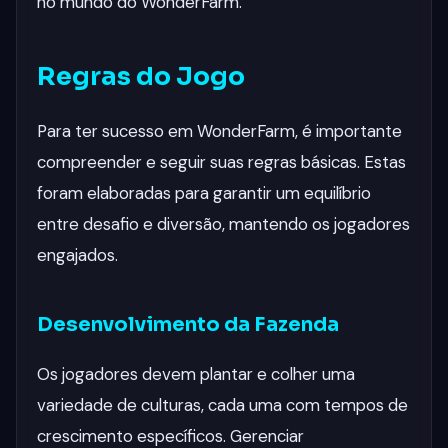
no mundo do WonderFarm.
Regras do Jogo
Para ter sucesso em WonderFarm, é importante
compreender e seguir suas regras básicas. Estas
foram elaboradas para garantir um equilíbrio
entre desafio e diversão, mantendo os jogadores
engajados.
Desenvolvimento da Fazenda
Os jogadores devem plantar e colher uma
variedade de culturas, cada uma com tempos de
crescimento específicos. Gerenciar