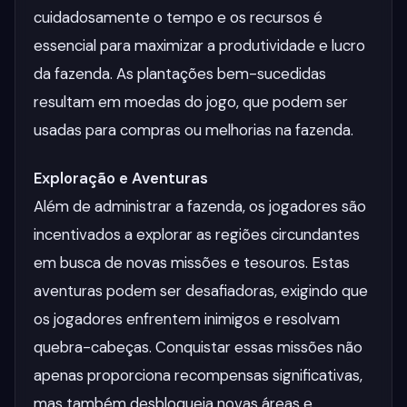
cuidadosamente o tempo e os recursos é
essencial para maximizar a produtividade e lucro
da fazenda. As plantações bem-sucedidas
resultam em moedas do jogo, que podem ser
usadas para compras ou melhorias na fazenda.
Exploração e Aventuras
Além de administrar a fazenda, os jogadores são
incentivados a explorar as regiões circundantes
em busca de novas missões e tesouros. Estas
aventuras podem ser desafiadoras, exigindo que
os jogadores enfrentem inimigos e resolvam
quebra-cabeças. Conquistar essas missões não
apenas proporciona recompensas significativas,
mas também desbloqueia novas áreas e