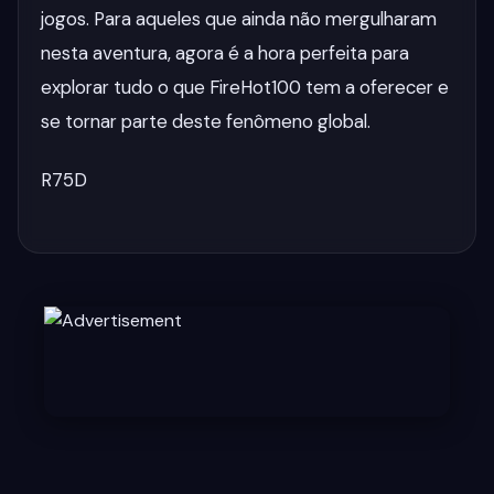
jogos. Para aqueles que ainda não mergulharam
nesta aventura, agora é a hora perfeita para
explorar tudo o que FireHot100 tem a oferecer e
se tornar parte deste fenômeno global.
R75D