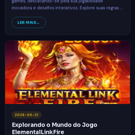
games, destacando-se pela sua jogabilidade
inovadora e desafios interativos. Explore suas regras e
como ele se integra ao cenário atual de jogos.
LER MAIS
2026-05-21
Explorando o Mundo do Jogo
ElementalLinkFire