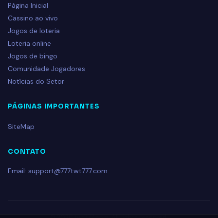
Página Inicial
Cassino ao vivo
Jogos de loteria
Loteria online
Jogos de bingo
Comunidade Jogadores
Notícias do Setor
PÁGINAS IMPORTANTES
SiteMap
CONTATO
Email: support@777twt777.com
© 2026 twt777.com. All rights reserved.