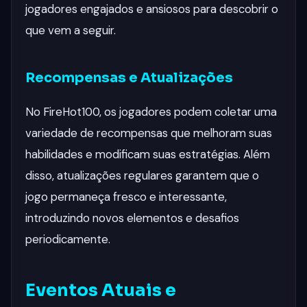
jogadores engajados e ansiosos para descobrir o
que vem a seguir.
Recompensas e Atualizações
No FireHot100, os jogadores podem coletar uma
variedade de recompensas que melhoram suas
habilidades e modificam suas estratégias. Além
disso, atualizações regulares garantem que o
jogo permaneça fresco e interessante,
introduzindo novos elementos e desafios
periodicamente.
Eventos Atuais e