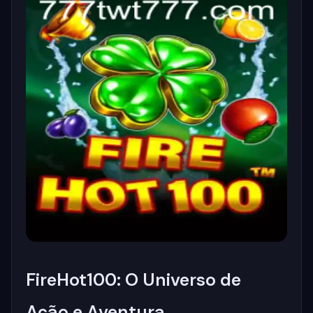
FireHot100: O Universo de
Ação e Aventura