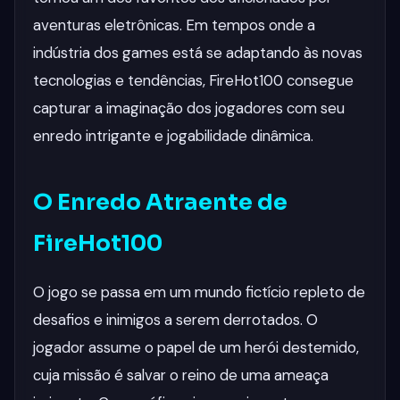
aventuras eletrônicas. Em tempos onde a
indústria dos games está se adaptando às novas
tecnologias e tendências, FireHot100 consegue
capturar a imaginação dos jogadores com seu
enredo intrigante e jogabilidade dinâmica.
O Enredo Atraente de
FireHot100
O jogo se passa em um mundo fictício repleto de
desafios e inimigos a serem derrotados. O
jogador assume o papel de um herói destemido,
cuja missão é salvar o reino de uma ameaça