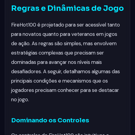
Regras e Dinâmicas de Jogo
FireHot100 é projetado para ser acessível tanto
para novatos quanto para veteranos em jogos
de ação. As regras são simples, mas envolvem
estratégias complexas que precisam ser
dominadas para avançar nos níveis mais
desafiadores. A seguir, detalhamos algumas das
principais condições e mecanismos que os
jogadores precisam conhecer para se destacar
no jogo.
Dominando os Controles