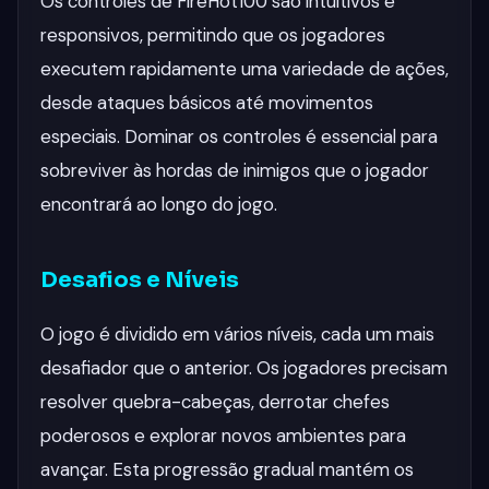
Os controles de FireHot100 são intuitivos e
responsivos, permitindo que os jogadores
executem rapidamente uma variedade de ações,
desde ataques básicos até movimentos
especiais. Dominar os controles é essencial para
sobreviver às hordas de inimigos que o jogador
encontrará ao longo do jogo.
Desafios e Níveis
O jogo é dividido em vários níveis, cada um mais
desafiador que o anterior. Os jogadores precisam
resolver quebra-cabeças, derrotar chefes
poderosos e explorar novos ambientes para
avançar. Esta progressão gradual mantém os