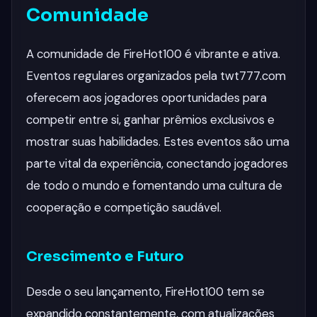
Comunidade
A comunidade de FireHot100 é vibrante e ativa.
Eventos regulares organizados pela twt777.com
oferecem aos jogadores oportunidades para
competir entre si, ganhar prêmios exclusivos e
mostrar suas habilidades. Estes eventos são uma
parte vital da experiência, conectando jogadores
de todo o mundo e fomentando uma cultura de
cooperação e competição saudável.
Crescimento e Futuro
Desde o seu lançamento, FireHot100 tem se
expandido constantemente, com atualizações