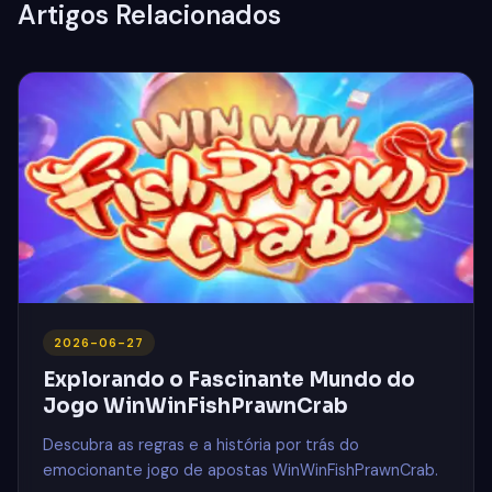
Artigos Relacionados
2026-06-27
Explorando o Fascinante Mundo do
Jogo WinWinFishPrawnCrab
Descubra as regras e a história por trás do
emocionante jogo de apostas WinWinFishPrawnCrab.