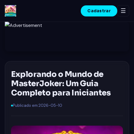
☰
Cadastrar
INÍCIO
CASSINO AO VIVO
JOGOS DE LOTERIA
Explorando o Mundo de
LOTERIA ONLINE
MasterJoker: Um Guia
JOGOS DE BINGO
Completo para Iniciantes
COMUNIDADE JOGADORES
Publicado em:
2026-05-10
NOTÍCIAS DO SETOR