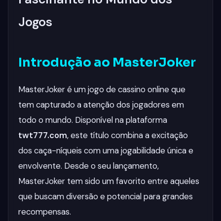
Jogos
Introdução ao MasterJoker
MasterJoker é um jogo de cassino online que
tem capturado a atenção dos jogadores em
todo o mundo. Disponível na plataforma
twt777.com
, este título combina a excitação
dos caça-níqueis com uma jogabilidade única e
envolvente. Desde o seu lançamento,
MasterJoker tem sido um favorito entre aqueles
que buscam diversão e potencial para grandes
recompensas.