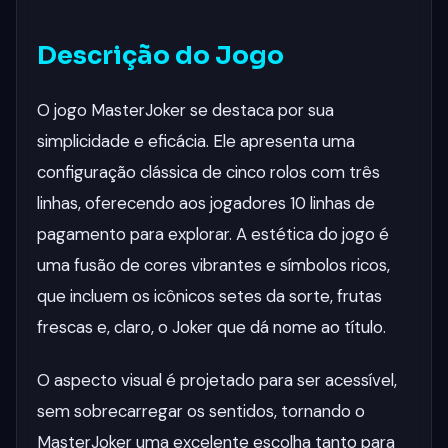
Descrição do Jogo
O jogo MasterJoker se destaca por sua
simplicidade e eficácia. Ele apresenta uma
configuração clássica de cinco rolos com três
linhas, oferecendo aos jogadores 10 linhas de
pagamento para explorar. A estética do jogo é
uma fusão de cores vibrantes e símbolos ricos,
que incluem os icônicos setes da sorte, frutas
frescas e, claro, o Joker que dá nome ao título.
O aspecto visual é projetado para ser acessível,
sem sobrecarregar os sentidos, tornando o
MasterJoker uma excelente escolha tanto para