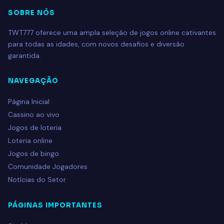
SOBRE NÓS
TWT777 oferece uma ampla seleção de jogos online cativantes
para todas as idades, com novos desafios e diversão
garantida.
NAVEGAÇÃO
Página Inicial
Cassino ao vivo
Jogos de loteria
Loteria online
Jogos de bingo
Comunidade Jogadores
Notícias do Setor
PÁGINAS IMPORTANTES