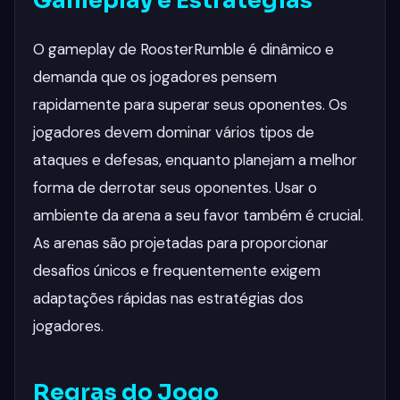
Gameplay e Estratégias
O gameplay de RoosterRumble é dinâmico e
demanda que os jogadores pensem
rapidamente para superar seus oponentes. Os
jogadores devem dominar vários tipos de
ataques e defesas, enquanto planejam a melhor
forma de derrotar seus oponentes. Usar o
ambiente da arena a seu favor também é crucial.
As arenas são projetadas para proporcionar
desafios únicos e frequentemente exigem
adaptações rápidas nas estratégias dos
jogadores.
Regras do Jogo