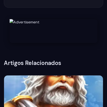
Artigos Relacionados