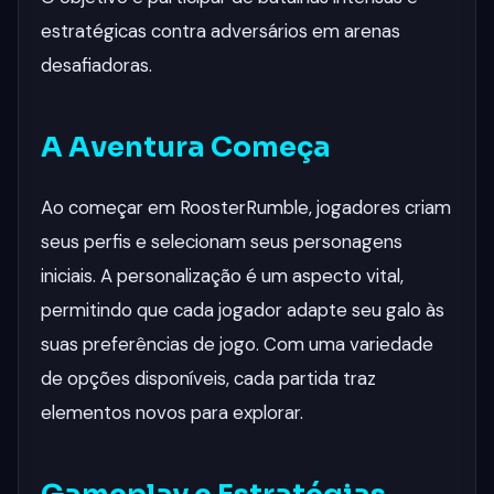
estratégicas contra adversários em arenas
desafiadoras.
A Aventura Começa
Ao começar em RoosterRumble, jogadores criam
seus perfis e selecionam seus personagens
iniciais. A personalização é um aspecto vital,
permitindo que cada jogador adapte seu galo às
suas preferências de jogo. Com uma variedade
de opções disponíveis, cada partida traz
elementos novos para explorar.