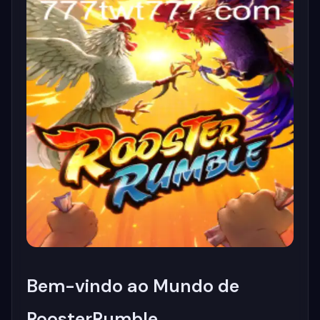
Bem-vindo ao Mundo de
RoosterRumble